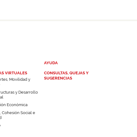
AYUDA
AS VIRTUALES
CONSULTAS, QUEJAS Y
SUGERENCIAS
rtes, Movilidad y
o
ructuras y Desarrollo
ial
ión Económica
 Cohesión Social e
d
o