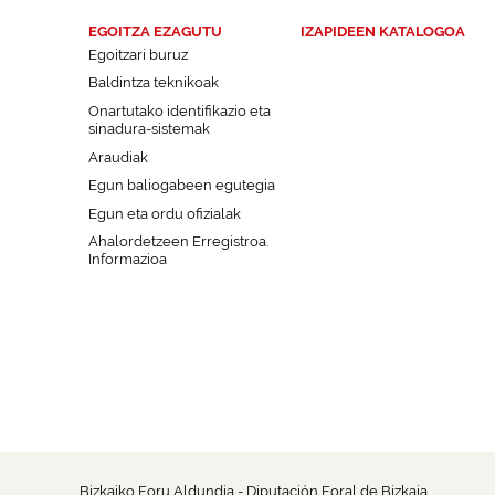
EGOITZA EZAGUTU
IZAPIDEEN KATALOGOA
Egoitzari buruz
Baldintza teknikoak
Onartutako identifikazio eta
sinadura-sistemak
Araudiak
Egun baliogabeen egutegia
Egun eta ordu ofizialak
Ahalordetzeen Erregistroa.
Informazioa
Bizkaiko Foru Aldundia - Diputación Foral de Bizkaia