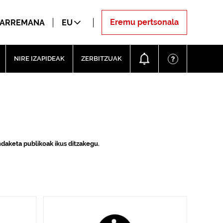
Eremu pertsonala
ARREMANA
EU
NIRE IZAPIDEAK
ZERBITZUAK
ndaketa publikoak ikus ditzakegu.