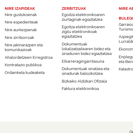
NIRE IZAPIDEAK
ZERBITZUAK
NIRE A
Nire gustokoenak
Egoitza elektronikoaren
BULEG
ziurtagiriak egiaztatzea
Nire espedienteak
Garraio
Egoitza elektronikoaren
Turism
Nire aurkezpenak
zigilu elektronikoak
egiaztatzea
Azpiegi
Nire zirriborroak
Lurrald
Dokumentuak
Nire jakinarazpen eta
lokalizatzailearen bidez eta
Ekonomi
komunikazioak
sinaduren bidez egiaztatzea
Enplegu
Ahalordetzeen Erregistroa
Elkarreragingarritasuna
eta Ber
Kontratazio publikoa
Dokumentuak sinatzea eta
Katastr
Ordainketa kudeaketa
sinadurak baliozkotzea
Bizkaiko Aldizkari Ofiziala
Faktura elektronikoa
G