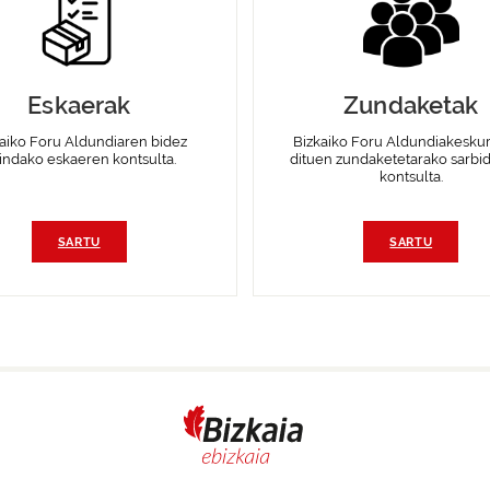
Eskaerak
Zundaketak
aiko Foru Aldundiaren bidez
Bizkaiko Foru Aldundiakeskur
indako eskaeren kontsulta.
dituen zundaketetarako sarbi
kontsulta.
SARTU
SARTU