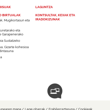
BISUAK
LAGUNTZA
O BIRTUALAK
KONTSULTAK, KEXAK ETA
IRADOKIZUNAK
ak, Mugikortasun eta
o
turetarako eta
e Garapenerako
a Sustatzeko
a, Gizarte kohesioa
dintasuna
oa
Urrutiko sarbidea
unearen mapa
Lege oharrak
Erabilerraztasuna
Cookieak