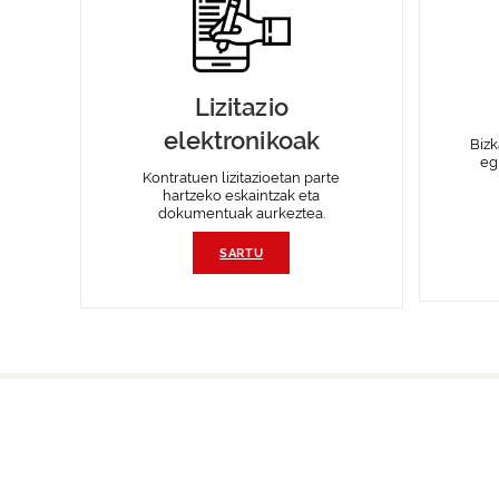
Lizitazio
elektronikoak
Bizk
eg
Kontratuen lizitazioetan parte
hartzeko eskaintzak eta
dokumentuak aurkeztea.
SARTU