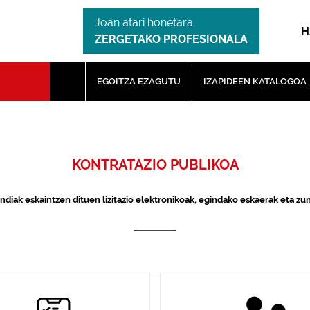
Joan atari honetara
H
ZERGETAKO PROFESIONALA
EGOITZA EZAGUTU
IZAPIDEEN KATALOGOA
KONTRATAZIO PUBLIKOA
ndiak eskaintzen dituen lizitazio elektronikoak, egindako eskaerak eta zu