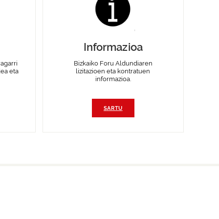
Informazioa
agarri
Bizkaiko Foru Aldundiaren
dea eta
lizitazioen eta kontratuen
informazioa.
SARTU